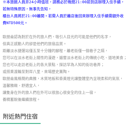
※本旅館人員非24小時值班，請務必於晚間21:00前到店辦理入住手續，
玩
若無特殊原因，無事先告知，
樂
櫃台人員將於21:00離開。若需人員於離店後回來辦理入住手續需額外收
地
費NTD500元。
圖
歐朋侖認為對於在外的旅人們，吸引人目光的可能是他們的名字，
顧
但真正感動人的卻是他們的旅宿品質。
客
距離淡水捷運站僅五至十分鐘的腳程，離老街僅一個巷子之隔，
服
您可以在淡水老街上隨性的漫遊，遍嘗淡水老街上的傳統小吃、道地美食；
務
您也可以走訪老街上的各大景點，探訪罕為人知的街坊巷弄；
或搭乘渡輪至對岸八里，來場歷史薰陶。
歐朋侖風格簡約典雅，木質地板和昏黃燈光讓整體室內呈現柔和的氣氛，
顧
溫馨雅緻、舒適宜人，
客
讓隻身在外的旅人們在外可以很放心很安全的住上一宿，
滿
養精蓄銳後繼續旅程。
意
度
附近熱門住宿
訂