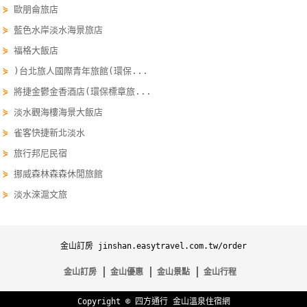
⋟
歐朋侖旅店
單
⋟
藍色水岸淡水海景旅店
管
理
⋟
福格大飯店
⋟
)台北旅人國際青年旅館(環保...
⋟
將捷金鬱金香酒店(環保標章旅...
會
員
⋟
淡水觀海樓海景大飯店
帳
⋟
雀客快捷新北淡水
戶
⋟
旅行邦尼民宿
⋟
挪威森林森森休閒旅館
客
⋟
淡水淶滬文旅
服
聯
絡
金山訂房 jinshan.easytravel.com.tw/order
單
金山訂房
金山優惠
金山景點
金山行程
Copyright ©
四方通行
金山溫泉住宿網
Line