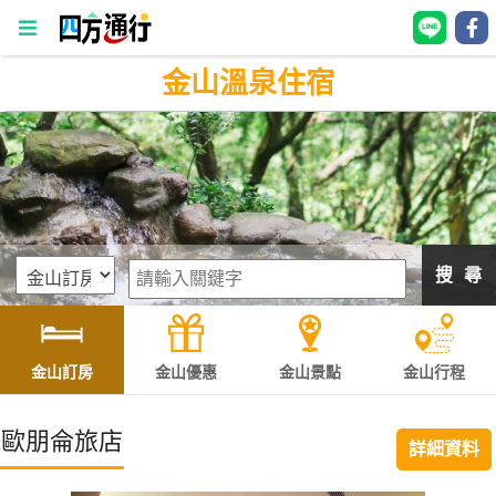
金山溫泉住宿
四
方
通
行
訂
房
搜 尋
台
灣
訂
金山訂房
金山優惠
金山景點
金山行程
房
歐朋侖旅店
詳細資料
直接跟飯店訂房
HOT