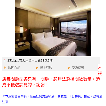
特
色
民
宿
全
球
租
車
⫯
251新北市淡水區中山路93號9樓
＊
⋟
房間介紹
⋟
線上訂房
⋟
交通資訊
網
飯
紅
店每間房型各只有一間房，恕無法選擇間數數量，造
帶
成不便敬請見諒，謝謝！
你
玩
※本旅館全面禁菸，若在任何角落吸菸，罰款從「1日房費」扣起，請特別
注意！