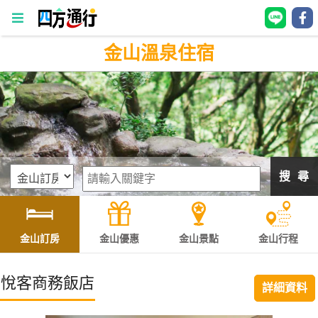
金山溫泉住宿
四
方
通
行
訂
房
搜 尋
台
灣
訂
金山訂房
金山優惠
金山景點
金山行程
房
悅客商務飯店
詳細資料
直接跟飯店訂房
HOT