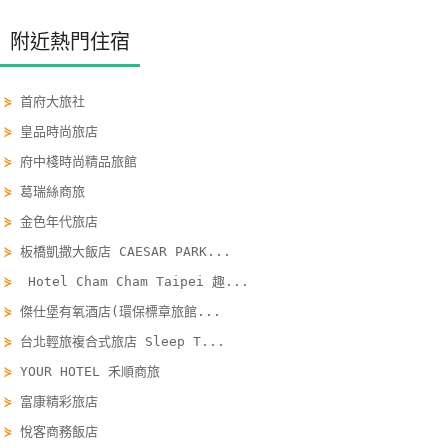
玩
附近熱門住宿
樂
地
圖
⋟
首府大旅社
⋟
皇品時尚旅店
顧
⋟
府中棧時尚精品旅館
客
服
⋟
葛瑞絲商旅
務
⋟
金色年代旅店
⋟
板橋凱撒大飯店 CAESAR PARK...
顧
⋟
Hotel Cham Cham Taipei 趣...
客
⋟
傑仕堡有氧酒店(環保標章旅館...
滿
⋟
台北輕旅複合式旅店 Sleep T...
意
⋟
YOUR HOTEL 禾順商旅
度
⋟
富康精彩旅店
⋟
悅客商務飯店
訂