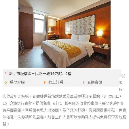
特
色
民
宿
全
球
租
車
⫯
新北市板橋區三民路一段107號1-9樓
悅
⋟
房間介紹
⋟
線上訂房
⋟
交通資訊
客
網
飯
紅
店位於新北板橋，距離捷運新埔站轉乘公車或捷運江子翠站（3 號出口）
帶
15 分鐘步行路程。提供免費 WiFi 和有限的收費停車位。每間客房均配
你
有平面電視。客房設有私人淋浴間。為了您的舒適，客房還提供拖鞋、免費
玩
沐浴乳、洗髮精和吹風機。前台工作人員可以協助客人提供免費行李寄放服
務。