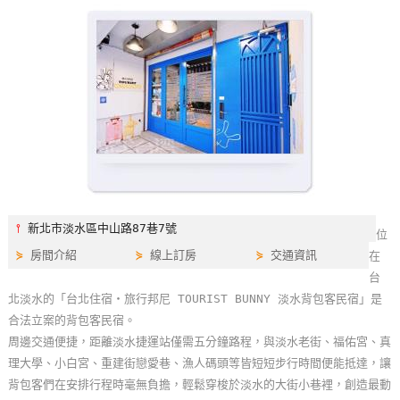
特
色
民
宿
全
球
租
車
⫯
新北市淡水區中山路87巷7號
位
⋟
房間介紹
⋟
線上訂房
⋟
交通資訊
在
網
台
紅
北淡水的「台北住宿‧旅行邦尼 TOURIST BUNNY 淡水背包客民宿」是
帶
合法立案的背包客民宿。
你
周邊交通便捷，距離淡水捷運站僅需五分鐘路程，與淡水老街、福佑宮、真
玩
理大學、小白宮、重建街戀愛巷、漁人碼頭等皆短短步行時間便能抵達，讓
背包客們在安排行程時毫無負擔，輕鬆穿梭於淡水的大街小巷裡，創造最動