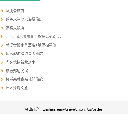
單
⋟
歐朋侖旅店
管
⋟
藍色水岸淡水海景旅店
理
⋟
福格大飯店
⋟
)台北旅人國際青年旅館(環保...
會
⋟
將捷金鬱金香酒店(環保標章旅...
員
帳
⋟
淡水觀海樓海景大飯店
戶
⋟
雀客快捷新北淡水
⋟
旅行邦尼民宿
⋟
挪威森林森森休閒旅館
客
服
⋟
淡水淶滬文旅
聯
絡
單
金山訂房 jinshan.easytravel.com.tw/order
金山訂房
金山優惠
金山景點
金山行程
Line