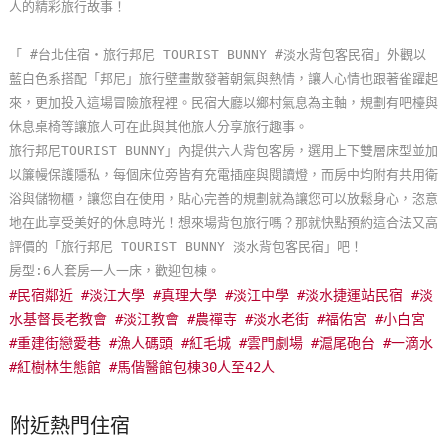
人的精彩旅行故事！
玩
樂
「 #台北住宿‧旅行邦尼 TOURIST BUNNY #淡水背包客民宿」外觀以
地
藍白色系搭配「邦尼」旅行壁畫散發著朝氣與熱情，讓人心情也跟著雀躍起
圖
來，更加投入這場冒險旅程裡。民宿大廳以鄉村氣息為主軸，規劃有吧檯與
休息桌椅等讓旅人可在此與其他旅人分享旅行趣事。
顧
旅行邦尼TOURIST BUNNY」內提供六人背包客房，選用上下雙層床型並加
客
以簾幔保護隱私，每個床位旁皆有充電插座與閱讀燈，而房中均附有共用衛
服
浴與儲物櫃，讓您自在使用，貼心完善的規劃就為讓您可以放鬆身心，恣意
務
地在此享受美好的休息時光！想來場背包旅行嗎？那就快點預約這合法又高
評價的「旅行邦尼 TOURIST BUNNY 淡水背包客民宿」吧！
房型:6人套房一人一床，歡迎包棟。
顧
#民宿鄰近 #淡江大學 #真理大學 #淡江中學 #淡水捷運站民宿 #淡
客
水基督長老教會 #淡江教會 #農禪寺 #淡水老街 #福佑宮 #小白宮
滿
#重建街戀愛巷 #漁人碼頭 #紅毛城 #雲門劇場 #滬尾砲台 #一滴水
意
#紅樹林生態館 #馬偕醫館
包棟30人至42人
度
附近熱門住宿
訂