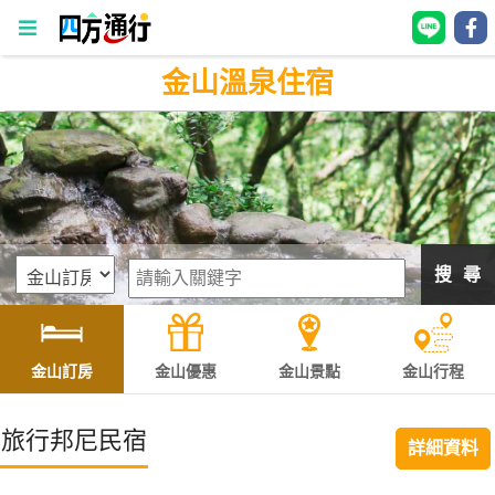
金山溫泉住宿
四
方
通
行
訂
房
搜 尋
台
灣
訂
金山訂房
金山優惠
金山景點
金山行程
房
旅行邦尼民宿
詳細資料
直接跟飯店訂房
HOT